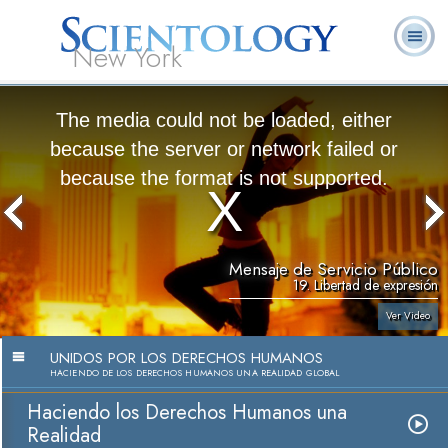
New York
Acerca de
L. Ronald
¿Qué es
Ministros
Preguntas
Libros
Nosotros
Hubbard
Scientology?
Voluntarios
Frecuentes
The media could not be loaded, either
because the server or network failed or
because the format is not supported.
Mensaje de Servicio Público
19. Libertad de expresión
Ver Video
UNIDOS POR LOS DERECHOS HUMANOS
HACIENDO DE LOS DERECHOS HUMANOS UNA REALIDAD GLOBAL
Haciendo los Derechos Humanos una
Realidad