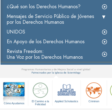
¿Qué son los Derechos Humanos?
Mensajes de Servicio Público de Jóvenes
por los Derechos Humanos
UNIDOS
En Apoyo de los Derechos Humanos
Revista Freedom:
Una Voz por los Derechos Humanos
Programas Humanitarios y de Mejora Social a nivel global
Patrocinados por la Iglesia de Scientology
▼
El Camino a la
Applied Scholastics
Criminon
Cómo Ayudamos
Felicidad