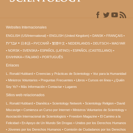
Websites Internacionales
ENGLISH (US/International)
ENGLISH (United Kingdom)
DANSK
FRANÇAIS
עברית
日本語
РУССКИЙ
繁體中文
NEDERLANDS
DEUTSCH
MAGYAR
NORSK
SVENSKA
ESPAÑOL (LATINO)
ESPAÑOL (CASTELLANO)
ΕΛΛΗΝΙΚA
ITALIANO
PORTUGUÊS
Enlaces
L. Ronald Hubbard
Creencias y Prácticas de Scientology
Voz para la Humanidad
Ministros Voluntarios
Preguntas Frecuentes
Libros
Cursos en línea
¿Quién
Soy Yo?
Más Información
Contactar
Lugares
Sitios web relacionados
L. Ronald Hubbard
Dianética
Scientology Network
Scientology Religion
David
Miscavige
Comienza un Curso por Internet
Ministros Voluntarios de Scientology
Asociación Internacional de Scientologists
Freedom Magazine
El Camino a la
Felicidad
En Apoyo de Un Mundo Sin Drogas
Unidos por los Derechos Humanos
Jóvenes por los Derechos Humanos
Comisión de Ciudadanos por los Derechos