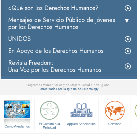
¿Qué son los Derechos Humanos?
Mensajes de Servicio Público de Jóvenes
por los Derechos Humanos
UNIDOS
En Apoyo de los Derechos Humanos
Revista Freedom:
Una Voz por los Derechos Humanos
Programas Humanitarios y de Mejora Social a nivel global
Patrocinados por la Iglesia de Scientology
▼
El Camino a la
Applied Scholastics
Criminon
Cómo Ayudamos
Felicidad