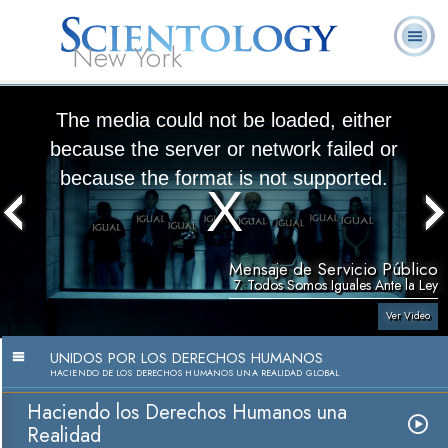
New York
Acerca de
L. Ronald
¿Qué es
Ministros
Preguntas
Libros
Nosotros
Hubbard
Scientology?
Voluntarios
Frecuentes
The media could not be loaded, either
because the server or network failed or
because the format is not supported.
Mensaje de Servicio Público
7. Todos Somos Iguales Ante la Ley
Ver Video
UNIDOS POR LOS DERECHOS HUMANOS
HACIENDO DE LOS DERECHOS HUMANOS UNA REALIDAD GLOBAL
Haciendo los Derechos Humanos una
Realidad