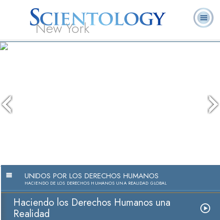
New York
Acerca de
L. Ronald
¿Qué es
Ministros
Preguntas
Libros
Nosotros
Hubbard
Scientology?
Voluntarios
Frecuentes
UNIDOS POR LOS DERECHOS HUMANOS
HACIENDO DE LOS DERECHOS HUMANOS UNA REALIDAD GLOBAL
Haciendo los Derechos Humanos una
Realidad