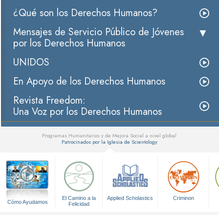
¿Qué son los Derechos Humanos?
Mensajes de Servicio Público de Jóvenes
por los Derechos Humanos
UNIDOS
En Apoyo de los Derechos Humanos
Revista Freedom:
Una Voz por los Derechos Humanos
Programas Humanitarios y de Mejora Social a nivel global
Patrocinados por la Iglesia de Scientology
▼
El Camino a la
Applied Scholastics
Criminon
Cómo Ayudamos
Felicidad