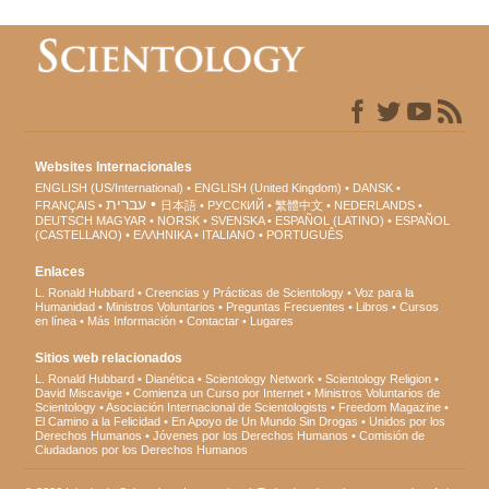
Websites Internacionales
ENGLISH (US/International)
ENGLISH (United Kingdom)
DANSK
עברית
FRANÇAIS
日本語
РУССКИЙ
繁體中文
NEDERLANDS
DEUTSCH
MAGYAR
NORSK
SVENSKA
ESPAÑOL (LATINO)
ESPAÑOL
(CASTELLANO)
ΕΛΛΗΝΙΚA
ITALIANO
PORTUGUÊS
Enlaces
L. Ronald Hubbard
Creencias y Prácticas de Scientology
Voz para la
Humanidad
Ministros Voluntarios
Preguntas Frecuentes
Libros
Cursos
en línea
Más Información
Contactar
Lugares
Sitios web relacionados
L. Ronald Hubbard
Dianética
Scientology Network
Scientology Religion
David Miscavige
Comienza un Curso por Internet
Ministros Voluntarios de
Scientology
Asociación Internacional de Scientologists
Freedom Magazine
El Camino a la Felicidad
En Apoyo de Un Mundo Sin Drogas
Unidos por los
Derechos Humanos
Jóvenes por los Derechos Humanos
Comisión de
Ciudadanos por los Derechos Humanos