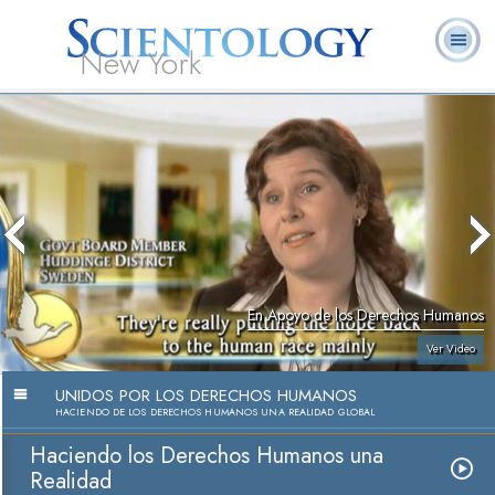
New York
Acerca de
L. Ronald
¿Qué es
Ministros
Preguntas
Libros
Nosotros
Hubbard
Scientology?
Voluntarios
Frecuentes
En Apoyo de los Derechos Humanos
Ver Video
UNIDOS POR LOS DERECHOS HUMANOS
HACIENDO DE LOS DERECHOS HUMANOS UNA REALIDAD GLOBAL
Haciendo los Derechos Humanos una
Realidad