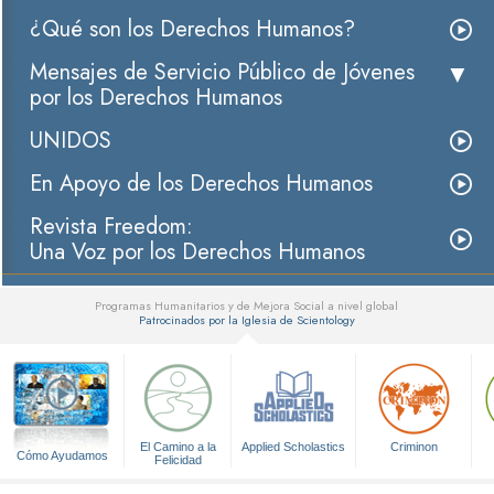
¿Qué son los Derechos Humanos?
Mensajes de Servicio Público de Jóvenes
por los Derechos Humanos
UNIDOS
En Apoyo de los Derechos Humanos
Revista Freedom:
Una Voz por los Derechos Humanos
Programas Humanitarios y de Mejora Social a nivel global
Patrocinados por la Iglesia de Scientology
▼
El Camino a la
Applied Scholastics
Criminon
Cómo Ayudamos
Felicidad