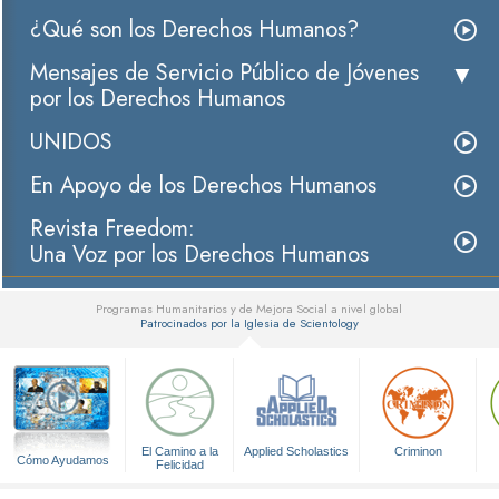
¿Qué son los Derechos Humanos?
Mensajes de Servicio Público de Jóvenes
por los Derechos Humanos
UNIDOS
En Apoyo de los Derechos Humanos
Revista Freedom:
Una Voz por los Derechos Humanos
Programas Humanitarios y de Mejora Social a nivel global
Patrocinados por la Iglesia de Scientology
▼
El Camino a la
Applied Scholastics
Criminon
Cómo Ayudamos
Felicidad