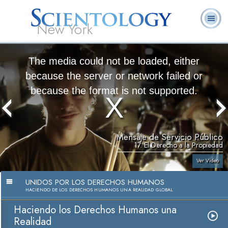
New York
Acerca de
L. Ronald
¿Qué es
Ministros
Preguntas
Libros
Nosotros
Hubbard
Scientology?
Voluntarios
Frecuentes
The media could not be loaded, either
because the server or network failed or
because the format is not supported.
Mensaje de Servicio Público
17. El Derecho a la Propiedad
Ver Video
UNIDOS POR LOS DERECHOS HUMANOS
HACIENDO DE LOS DERECHOS HUMANOS UNA REALIDAD GLOBAL
Haciendo los Derechos Humanos una
Realidad