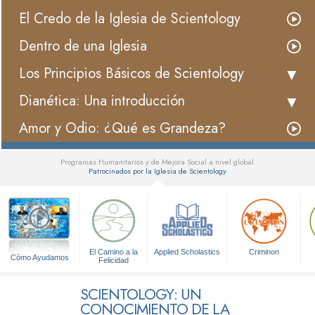
El Credo de la Iglesia de Scientology
Dentro de una Iglesia
Los Principios Básicos de Scientology
Dianética: Una introducción
Amor y Odio: ¿Qué es Grandeza?
Programas Humanitarios y de Mejora Social a nivel global
Patrocinados por la Iglesia de Scientology
▼
El Camino a la
Applied Scholastics
Criminon
Cómo Ayudamos
Felicidad
SCIENTOLOGY: UN
CONOCIMIENTO DE LA