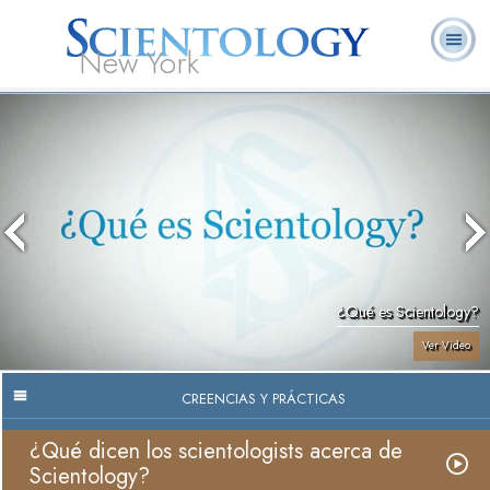
New York
Acerca de
L. Ronald
¿Qué es
Ministros
Preguntas
Libros
Nosotros
Hubbard
Scientology?
Voluntarios
Frecuentes
¿Qué es Scientology?
Ver Video
CREENCIAS Y PRÁCTICAS
¿Qué dicen los scientologists acerca de
Scientology?