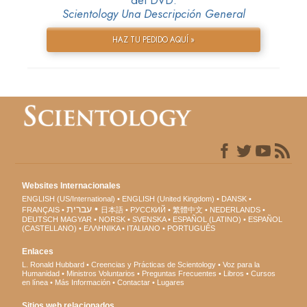
Scientology Una Descripción General
HAZ TU PEDIDO AQUÍ »
Websites Internacionales
ENGLISH (US/International)
ENGLISH (United Kingdom)
DANSK
עברית
FRANÇAIS
日本語
РУССКИЙ
繁體中文
NEDERLANDS
DEUTSCH
MAGYAR
NORSK
SVENSKA
ESPAÑOL (LATINO)
ESPAÑOL
(CASTELLANO)
ΕΛΛΗΝΙΚA
ITALIANO
PORTUGUÊS
Enlaces
L. Ronald Hubbard
Creencias y Prácticas de Scientology
Voz para la
Humanidad
Ministros Voluntarios
Preguntas Frecuentes
Libros
Cursos
en línea
Más Información
Contactar
Lugares
Sitios web relacionados