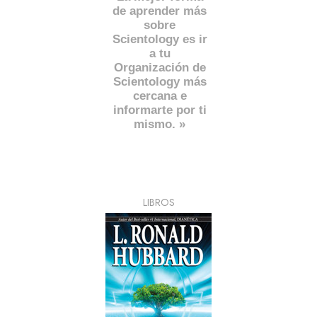
de aprender más
sobre
Scientology es ir
a tu
Organización de
Scientology más
cercana e
informarte por ti
mismo. »
LIBROS