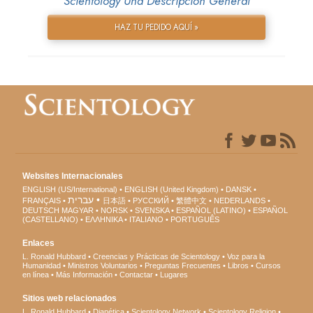
Scientology Una Descripción General
HAZ TU PEDIDO AQUÍ »
Websites Internacionales
ENGLISH (US/International)
ENGLISH (United Kingdom)
DANSK
עברית
FRANÇAIS
日本語
РУССКИЙ
繁體中文
NEDERLANDS
DEUTSCH
MAGYAR
NORSK
SVENSKA
ESPAÑOL (LATINO)
ESPAÑOL
(CASTELLANO)
ΕΛΛΗΝΙΚA
ITALIANO
PORTUGUÊS
Enlaces
L. Ronald Hubbard
Creencias y Prácticas de Scientology
Voz para la
Humanidad
Ministros Voluntarios
Preguntas Frecuentes
Libros
Cursos
en línea
Más Información
Contactar
Lugares
Sitios web relacionados
L. Ronald Hubbard
Dianética
Scientology Network
Scientology Religion