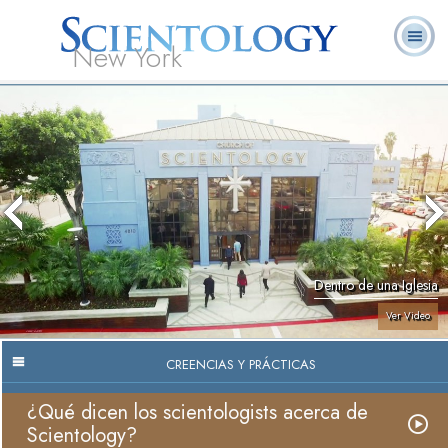
New York
Acerca de
L. Ronald
¿Qué es
Ministros
Preguntas
Libros
Nosotros
Hubbard
Scientology?
Voluntarios
Frecuentes
Dentro de una Iglesia
Ver Video
CREENCIAS Y PRÁCTICAS
¿Qué dicen los scientologists acerca de
Scientology?