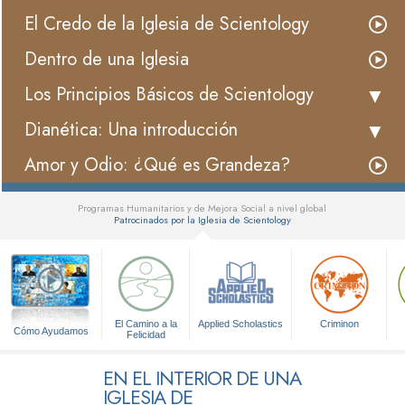
El Credo de la Iglesia de Scientology
Dentro de una Iglesia
Los Principios Básicos de Scientology
Dianética: Una introducción
Amor y Odio: ¿Qué es Grandeza?
Programas Humanitarios y de Mejora Social a nivel global
Patrocinados por la Iglesia de Scientology
▼
El Camino a la
Applied Scholastics
Criminon
Cómo Ayudamos
Felicidad
EN EL INTERIOR DE UNA
IGLESIA DE