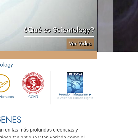
¿Qué es Scientology?
Ver Video
tology
Freedom Magazine
▶
 Humanos
CCHR
A Voice for Human Rights
GENES
tán en las más profundas creencias y
giosa tan antigua y tan variada como el