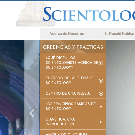
Acerca de Nosotros
L. Ronald Hubbar
CREENCIAS Y PRÁCTICAS
¿QUÉ DICEN LOS
SCIENTOLOGISTS ACERCA DE
SCIENTOLOGY?
EL CREDO DE LA IGLESIA DE
SCIENTOLOGY
DENTRO DE UNA IGLESIA
LOS PRINCIPIOS BÁSICOS DE
SCIENTOLOGY
DIANÉTICA: UNA
INTRODUCCIÓN
AMOR Y ODIO: ¿QUÉ ES