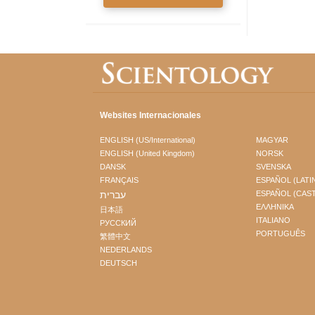
Websites Internacionales
ENGLISH (US/International)
MAGYAR
ENGLISH (United Kingdom)
NORSK
DANSK
SVENSKA
FRANÇAIS
ESPAÑOL (LATI
עברית
ESPAÑOL (CAS
ΕΛΛΗΝΙΚA
日本語
ITALIANO
РУССКИЙ
PORTUGUÊS
繁體中文
NEDERLANDS
DEUTSCH