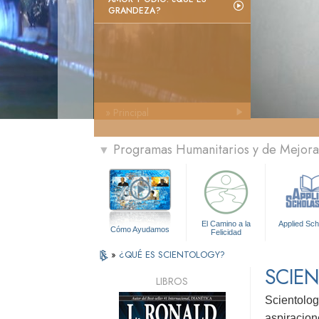
GRANDEZA?
» Principal
Programas Humanitarios y de Mejora 
▼
El Camino a la
Applied Sch
Cómo Ayudamos
Felicidad
»
¿QUÉ ES SCIENTOLOGY?
SCIE
LIBROS
Scientolog
aspiracion