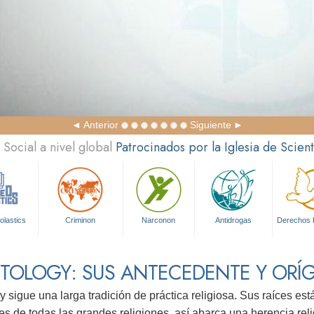
Anterior
Siguiente
Social a nivel global
Patrocinados por la Iglesia de Scien
olastics
Criminon
Narconon
Antidrogas
Derechos
NTOLOGY: SUS ANTECEDENTE Y ORÍ
y sigue una larga tradición de práctica religiosa. Sus raíces es
es de todas las grandes religiones, así abarca una herencia reli