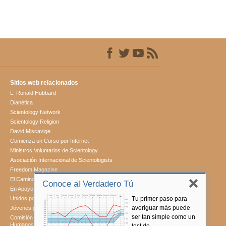
Sitios web relacionados
L. Ronald Hubbard
Dianética
Scientology Network
Scientology Religion
David Miscavige
Comienza un Curso por Internet
Ministros Voluntarios de Scientology
Asociación Internacional de Scientologists
Freedom Magazine
El Camino a la Felicidad
Conoce al Verdadero Tú
En Apoyo de Un Mundo Sin Drogas
Tu primer paso para
Unidos por los Derechos Humanos
averiguar más puede
Jóvenes por los Derechos Humanos
ser tan simple como un
Comisión de Ciudadanos por los Derechos
Humanos
test de