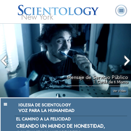
New York
Acerca de
L. Ronald
¿Qué es
Ministros
Preguntas
Libros
Nosotros
Hubbard
Scientology?
Voluntarios
Frecuentes
Mensaje de Servicio Público
1. Cuida de ti Mismo
Ver Video
IGLESIA DE SCIENTOLOGY
VOZ PARA LA HUMANIDAD
EL CAMINO A LA FELICIDAD
CREANDO UN MUNDO DE HONESTIDAD,