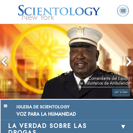
New York
Acerca de
L. Ronald
¿Qué es
Ministros
Preguntas
Libros
Nosotros
Hubbard
Scientology?
Voluntarios
Frecuentes
Comandante del Equipo
de Voluntarios de Ambulancia
Ver Video
IGLESIA DE SCIENTOLOGY
VOZ PARA LA HUMANIDAD
LA VERDAD SOBRE LAS
DROGAS