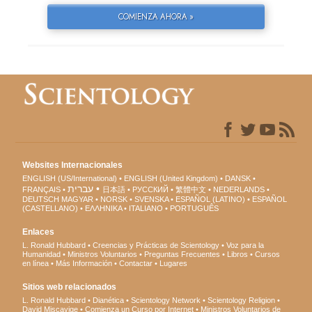
COMIENZA AHORA »
Websites Internacionales
ENGLISH (US/International)
ENGLISH (United Kingdom)
DANSK
עברית
FRANÇAIS
日本語
РУССКИЙ
繁體中文
NEDERLANDS
DEUTSCH
MAGYAR
NORSK
SVENSKA
ESPAÑOL (LATINO)
ESPAÑOL
(CASTELLANO)
ΕΛΛΗΝΙΚA
ITALIANO
PORTUGUÊS
Enlaces
L. Ronald Hubbard
Creencias y Prácticas de Scientology
Voz para la
Humanidad
Ministros Voluntarios
Preguntas Frecuentes
Libros
Cursos
en línea
Más Información
Contactar
Lugares
Sitios web relacionados
L. Ronald Hubbard
Dianética
Scientology Network
Scientology Religion
David Miscavige
Comienza un Curso por Internet
Ministros Voluntarios de