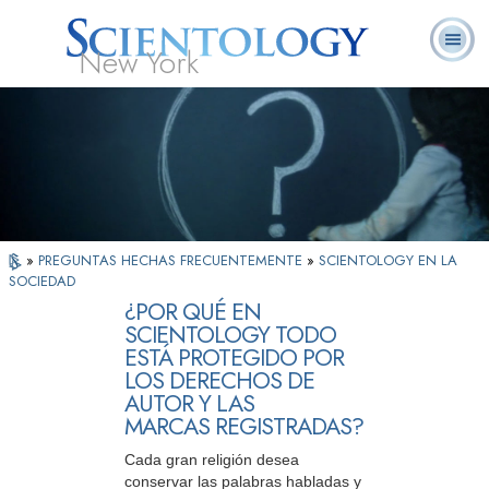
New York
Acerca de
L. Ronald
¿Qué es
Ministros
Preguntas
Libros
Nosotros
Hubbard
Scientology?
Voluntarios
Frecuentes
»
PREGUNTAS HECHAS FRECUENTEMENTE
»
SCIENTOLOGY EN LA
SOCIEDAD
¿POR QUÉ EN
SCIENTOLOGY TODO
ESTÁ PROTEGIDO POR
LOS DERECHOS DE
AUTOR Y LAS
MARCAS REGISTRADAS?
Cada gran religión desea
conservar las palabras habladas y