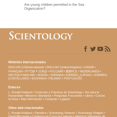
Are young children permitted in the Sea
Organization?
Websites Internacionales
ENGLISH (US/International)
ENGLISH (United Kingdom)
DANSK
עברית
FRANÇAIS
日本語
РУССКИЙ
繁體中文
NEDERLANDS
DEUTSCH
MAGYAR
NORSK
SVENSKA
ESPAÑOL (LATINO)
ESPAÑOL
(CASTELLANO)
ΕΛΛΗΝΙΚA
ITALIANO
PORTUGUÊS
Enlaces
L. Ronald Hubbard
Creencias y Prácticas de Scientology
Voz para la
Humanidad
Ministros Voluntarios
Preguntas Frecuentes
Libros
Cursos
en línea
Más Información
Contactar
Lugares
Sitios web relacionados
L. Ronald Hubbard
Dianética
Scientology Network
Scientology Religion
David Miscavige
Comienza un Curso por Internet
Ministros Voluntarios de