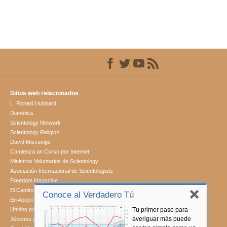
Sitios web relacionados
L. Ronald Hubbard
Dianética
Scientology Network
Scientology Religion
David Miscavige
Comienza un Curso por Internet
Ministros Voluntarios de Scientology
Asociación Internacional de Scientologists
Freedom Magazine
El Camino a la Felicidad
Conoce al Verdadero Tú
En Apoyo de Un Mundo Sin Drogas
Tu primer paso para
Unidos por los Derechos Humanos
averiguar más puede
Jóvenes por los Derechos Humanos