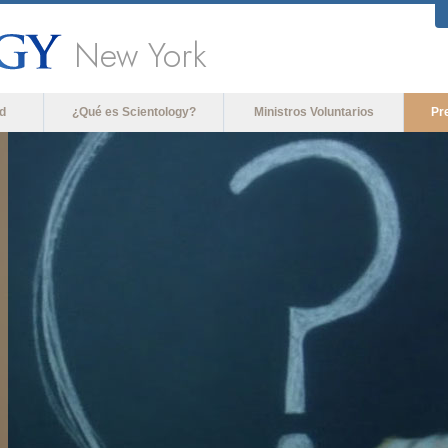
New York
d
¿Qué es Scientology?
Ministros Voluntarios
Pr