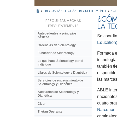
»
PREGUNTAS HECHAS FRECUENTEMENTE
»
SCI
¿CÓM
PREGUNTAS HECHAS
LA TE
FRECUENTEMENTE
Antecedentes y principios
Se coordin
básicos
Education
Creencias de Scientology
Formada en
Fundador de Scientology
tecnología
Lo que hace Scientology por el
individuo
también ti
disponible
Libros de Scientology y Dianética
las marcas
Servicios de entrenamiento de
Scientology y Dianética
ABLE Inter
Auditación de Scientology y
Dianética
nacionales
cuatro org
Clear
Narconon
Thetán Operante
criminales