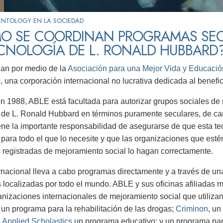
ENTOLOGY EN LA SOCIEDAD
O SE COORDINAN PROGRAMAS SEC
CNOLOGÍA DE L. RONALD HUBBARD
an por medio de la
Asociación para una Mejor Vida y Educación
)
, una corporación internacional no lucrativa dedicada al benefic
 1988, ABLE está facultada para autorizar grupos sociales de 
 de L. Ronald Hubbard en términos puramente seculares, de ca
ene la importante responsabilidad de asegurarse de que esta te
 para todo el que lo necesite y que las organizaciones que estén 
 registradas de mejoramiento social lo hagan correctamente.
nacional lleva a cabo programas directamente y a través de una
 localizadas por todo el mundo. ABLE y sus oficinas afiliadas m
anizaciones internacionales de mejoramiento social que utilizan
, un programa para la rehabilitación de las drogas;
Criminon
, un
;
Applied Scholastics
un programa educativo; y un programa para