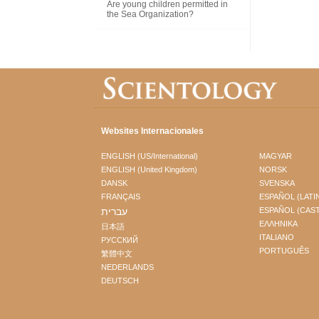
Are young children permitted in
the Sea Organization?
Websites Internacionales
ENGLISH (US/International)
MAGYAR
ENGLISH (United Kingdom)
NORSK
DANSK
SVENSKA
FRANÇAIS
ESPAÑOL (LATI
עברית
ESPAÑOL (CAS
ΕΛΛΗΝΙΚA
日本語
ITALIANO
РУССКИЙ
PORTUGUÊS
繁體中文
NEDERLANDS
DEUTSCH