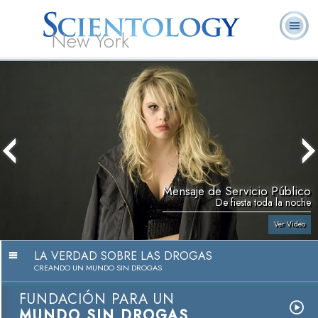
New York
Acerca de
L. Ronald
¿Qué es
Ministros
Preguntas
Libros
Nosotros
Hubbard
Scientology?
Voluntarios
Frecuentes
Mensaje de Servicio Público
De fiesta toda la noche
Ver Video
LA VERDAD SOBRE LAS DROGAS
CREANDO UN MUNDO SIN DROGAS
FUNDACIÓN PARA UN
MUNDO SIN DROGAS