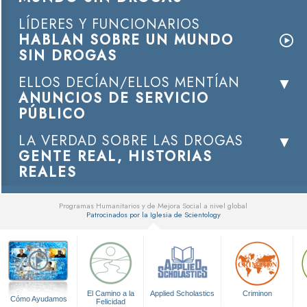
LÍDERES Y FUNCIONARIOS
HABLAN SOBRE UN MUNDO
SIN DROGAS
ELLOS DECÍAN/ELLOS MENTÍAN
ANUNCIOS DE SERVICIO
PÚBLICO
LA VERDAD SOBRE LAS DROGAS
GENTE REAL, HISTORIAS
REALES
Programas Humanitarios y de Mejora Social a nivel global
Patrocinados por la Iglesia de Scientology
▼
El Camino a la
Applied Scholastics
Criminon
Cómo Ayudamos
Felicidad